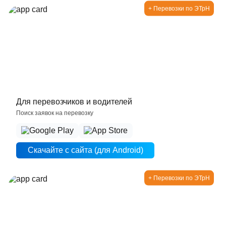
+ Перевозки по ЭТрН
посёлок Мирный
Россия, Краснодарский край, Новопокровский
район, Покровское сельское поселение, посёлок
Мирный
Для перевозчиков и водителей
Поиск заявок на перевозку
АО «КСК»
улица Сухумское шоссе, 21, г. Новороссийск,
Краснодарский край, Россия
Скачайте с сайта (для Android)
+ Перевозки по ЭТрН
60 тонн (Ячмень)
381 км
1800 ₽/т
09 - 10 авг. 2026 г.