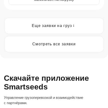
Еще заявки на груз
→
Нижнекалинов
Нижнекалинов, Константиновский р-н,
Смотреть все заявки
Ростовская обл., Россия
ООО «НЗТ»
Портовая улица, 14а, г. Новороссийск, Россия
Скачайте приложение
1000 тонн (Пшеница 4 кл)
589 км
Smartseeds
3500 ₽/т
10 - 11 авг. 2026 г.
Управление грузоперевозкой и взаимодействие
с партнёрами.