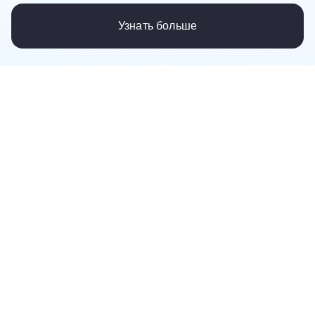
Узнать больше
посёлок Октябрьский
Россия, Краснодарский край, Ленинградский
муниципальный округ, посёлок Октябрьский
ООО "КУРСКАГРОТЕРМИНАЛ"
Советская ул., Касторное, Касторенский р-н,
Курская обл., Россия
210 тонн (Рапс)
839 км
3400 ₽/т
09 авг. 2026 г.