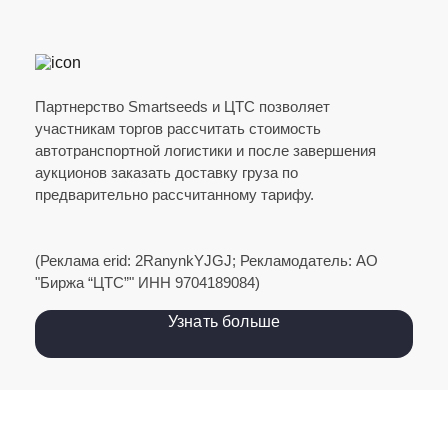
Комсомольский
ООО АГРО
село Кирилловка, г. Новороссийск,
Краснодарский край, Россия
Партнерство Smartseeds и ЦТС позволяет
участникам торгов рассчитать стоимость
автотранспортной логистики и после завершения
аукционов заказать доставку груза по
500 тонн (Горох)
329 км
предварительно рассчитанному тарифу.
2000 ₽/т
09 авг. 2026 г.
(Реклама erid: 2RanynkYJGJ; Рекламодатель: АО
"Биржа “ЦТС”" ИНН 9704189084)
Узнать больше
посёлок Вперёд
Россия, Краснодарский край, Новопокровский
район, Кубанское сельское поселение, посёлок