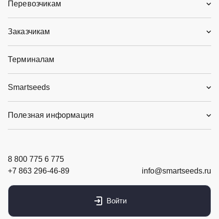
Перевозчикам
ООО «НЗТ»
Портовая улица, 14а, г. Новороссийск, Россия
Заказчикам
1000 тонн (Пшеница 4 кл)
422 км
Терминалам
2600 ₽/т
10 - 11 авг. 2026 г.
Smartseeds
Полезная информация
станица Крыловская
8 800 775 6 775
Россия, Краснодарский край, Ленинградский
+7 863 296-46-89
info@smartseeds.ru
район, Крыловское сельское поселение, станица
Крыловская
Войти
ПАО «НКХП»