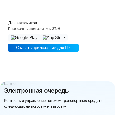
Для заказчиков
Перевозки с использованием ЭТрН
станица Мишкинская
Россия, Ростовская область, Аксайский район,
станица Мишкинская
Скачать приложение для ПК
ООО «НЗТ»
Портовая улица, 14а, г. Новороссийск, Россия
300 тонн (Пшеница 3 кл)
456 км
3300 ₽/т
Электронная очередь
09 авг. 2026 г.
Контроль и управление потоком транспортных средств,
следующих на погрузку и выгрузку