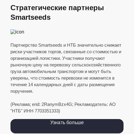
Стратегические партнеры
ПАО «НКХП»
Smartseeds
Элеваторная улица, 22, г. Новороссийск,
Краснодарский край, Россия
Партнерство Smartseeds и НТБ значительно снижает
2000 тонн (Пшеница 4 кл)
194 км
риски участников торгов, связанные со стоимостью и
организацией логистики. Участники получают
1350 ₽/т
10 - 13 авг. 2026 г.
рыночную цену на перевозку сельскохозяйственного
груза автомобильным транспортом и могут быть
уверены, что стоимость перевозки не изменится в
течение 14 календарных дней с даты размещения
поручения.
(Реклама; erid: 2RanymBzx4G; Рекламодатель: АО
"НТБ" ИНН 7703351333)
посёлок Комсомольский
Россия, Краснодарский край, Кущёвский район,
Узнать больше
Первомайское сельское поселение, посёлок