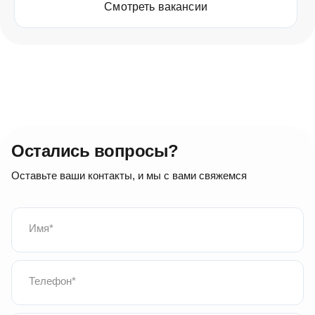
Смотреть вакансии
Южный
ПАО «НКХП»
Элеваторная улица, 22, г. Новороссийск,
Краснодарский край, Россия
130 тонн (Ячмень)
357 км
Остались вопросы?
2100 ₽/т
09 авг. 2026 г.
Оставьте ваши контакты, и мы с вами свяжемся
Имя
Крымск
Телефон
Россия, Краснодарский край, Крымск