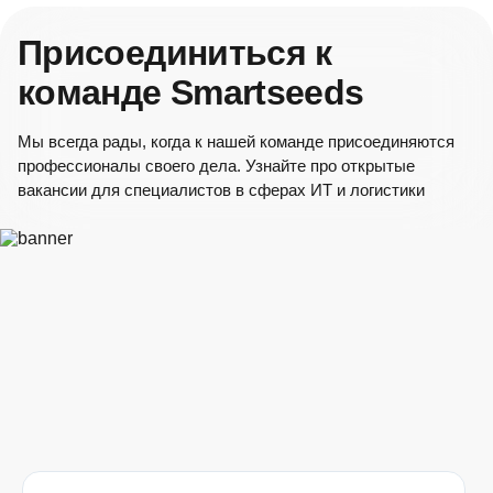
Вперёд
Присоединиться к
ПАО «НКХП»
команде Smartseeds
Элеваторная улица, 22, г. Новороссийск,
Краснодарский край, Россия
Мы всегда рады, когда к нашей команде присоединяются
профессионалы своего дела. Узнайте про открытые
вакансии для специалистов в сферах ИТ и логистики
317 тонн (Ячмень)
349 км
2550 ₽/т
10 авг. 2026 г.
посёлок Южный
Россия, Краснодарский край, Новопокровский
район, Кубанское сельское поселение, посёлок