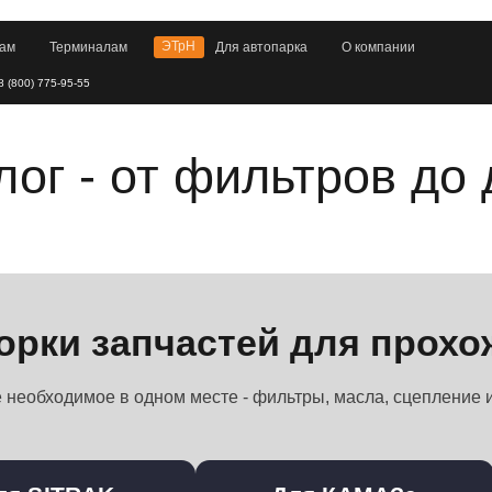
ЭТрН
Перевозчикам
Терминалам
Для автопар
Перевозчикам
Инструкции по работе с платформой
Запчасти
Для заказчиков:
8 (800) 775-95-55
жение
Скачать приложение
Грузовая техн
зки
Смотреть заявки
аталог - от филь
 работе с платформой
Электронная очередь
Мониторинг транспорта
Инструкции по работе с платформой
Подборки запчастей