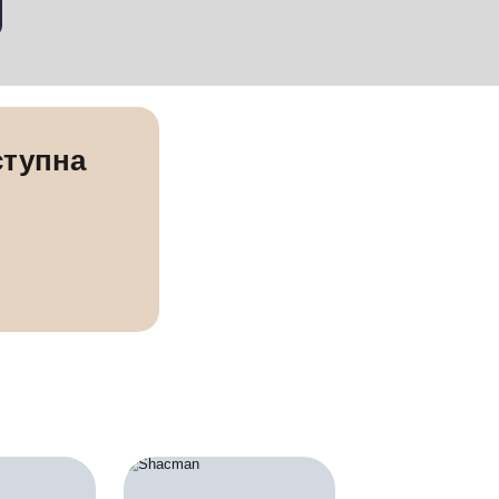
ры, масла, сцепление и другие позиции:
ля КАМАЗа
вам станет доступна
 цена!
ся сейчас
идку