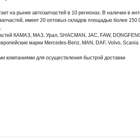
Смотреть каталог"
З
4
артнера АвтоАльянс.
Соз
асть
О
5
названию, артикулу или коду товара.
Мен
зину
П
6
ной выгодному тарифу.
В у
Смотреть кат
 партнере