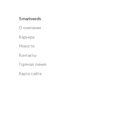
гионах. В наличии в интернет-
в площадью более 150 000 м²,
N, JAC, FAW, DONGFENG.
AN, DAF, Volvo, Scania и
быстрой доставки