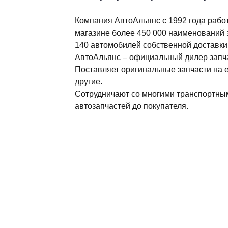
Нажать на кнопку "
1
Вы перейдете на сайт нашего п
Найти нужную запч
2
С помощью поисковой строки по 
Сформировать кор
3
Цена автоматически станет рав
Информация о