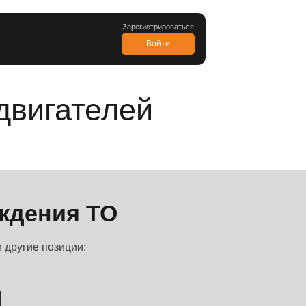
ка
О компании
О компании
ика
Карьера
Новости
тров до двигател
Контакты
Горячая линия
Инструкции по работе с платформой
 для прохождения ТО