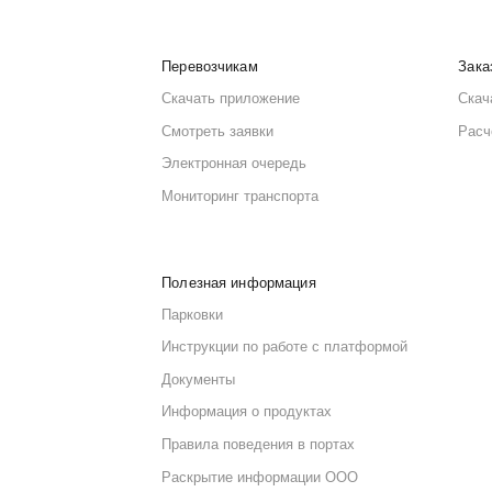
Компания АвтоАльянс с 1992
магазине более 450 000 наи
140 автомобилей собственн
АвтоАльянс – официальный
Поставляет оригинальные за
другие.
Сотрудничают со многими 
автозапчастей до покупател