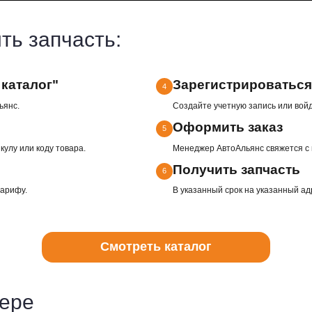
100%
С
и
оригинальные запчасти
посл
отечественных,
це
китайских, европейских
производителей
получить запчасть: